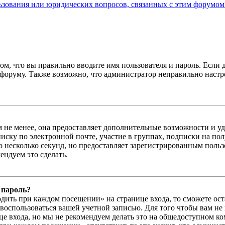
льзования или юридических вопросов, связанных с этим форумом
ом, что вы правильно вводите имя пользователя и пароль. Если 
к форуму. Также возможно, что администратор неправильно нас
м не менее, она предоставляет дополнительные возможности и у
иску по электронной почте, участие в группах, подписки на п
го несколько секунд, но предоставляет зарегистрированным пол
ндуем это сделать.
 пароль?
дить при каждом посещении» на странице входа, то сможете ос
г воспользоваться вашей учетной записью. Для того чтобы вам не
е входа, но мы не рекомендуем делать это на общедоступном ко