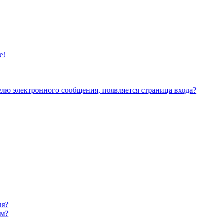
е!
елю электронного сообщения, появляется страница входа?
ия?
ом?