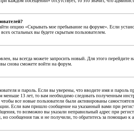
при каждом посещении» отсутствует, то это значит, что админис
зователей?
айти опцию «Скрывать мое пребывание на форуме». Если устано
 всех остальных вы будете скрытым пользователем.
влен, вы всегда можете запросить новый. Для этого перейдите 
вы снова сможете войти на форум.
зователя и пароль. Если вы уверены, что вводите имя и пароль п
 меньше 13 лет, то вам необходимо следовать полученным инстру
 чтобы все новые пользователи были активированы самостоятель
ации. Если вам пришло сообщение на указанный вами при регис
бщения, то возможно вы указали неправильный адрес при регист
, но сообщения так и не получили, то обратитесь за помощью к