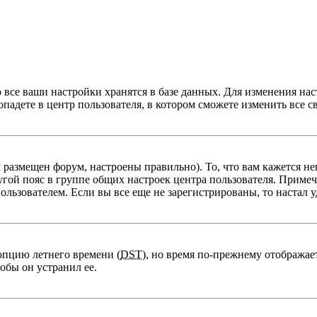
 все ваши настройки хранятся в базе данных. Для изменения на
опадете в центр пользователя, в котором сможете изменить все с
м размещен форум, настроены правильно). То, что вам кажется 
гой пояс в группе общих настроек центра пользователя. Примеча
льзователем. Если вы все еще не зарегистрированы, то настал у
опцию летнего времени (
DST
), но время по-прежнему отображает
обы он устранил ее.