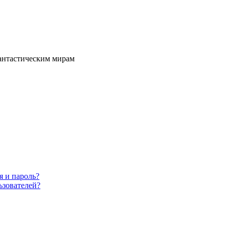
фантастическим мирам
я и пароль?
ьзователей?