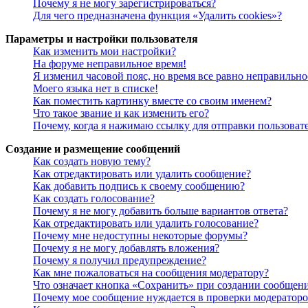
Почему я не могу зарегистрироваться?
Для чего предназначена функция «Удалить cookies»?
Параметры и настройки пользователя
Как изменить мои настройки?
На форуме неправильное время!
Я изменил часовой пояс, но время все равно неправильно
Моего языка нет в списке!
Как поместить картинку вместе со своим именем?
Что такое звание и как изменить его?
Почему, когда я нажимаю ссылку для отправки пользоват
Создание и размещение сообщений
Как создать новую тему?
Как отредактировать или удалить сообщение?
Как добавить подпись к своему сообщению?
Как создать голосование?
Почему я не могу добавить больше вариантов ответа?
Как отредактировать или удалить голосование?
Почему мне недоступны некоторые форумы?
Почему я не могу добавлять вложения?
Почему я получил предупреждение?
Как мне пожаловаться на сообщения модератору?
Что означает кнопка «Сохранить» при создании сообщен
Почему мое сообщение нуждается в проверки модератор