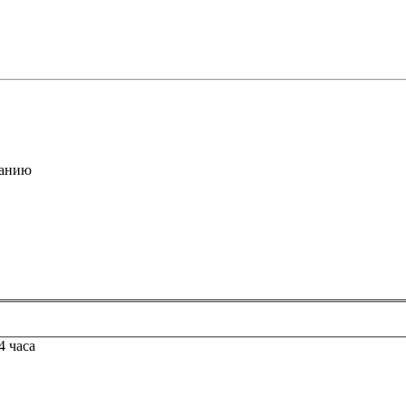
анию
4 часа