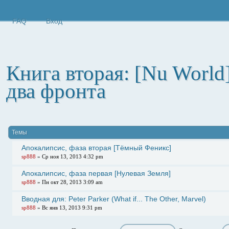
FAQ
Вход
Книга вторая: [Nu World
два фронта
Начать новую тему
Темы
Апокалипсис, фаза вторая [Тёмный Феникс]
sp888
» Ср ноя 13, 2013 4:32 pm
Апокалипсис, фаза первая [Нулевая Земля]
sp888
» Пн окт 28, 2013 3:09 am
Вводная для: Peter Parker (What if... The Other, Marvel)
sp888
» Вс янв 13, 2013 9:31 pm