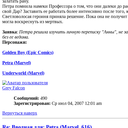
залатать рану.
Петра помнила намеки Профессора о том, что они далеки до рас
свой Дар? Заставить ее работать более интенсивно после того,
Светловолосая героиня приняла решение. Пока она не получит д
могла воскреснуть из мертвых.
Заявка
:
Петра решила изучить личную переписку "Анны", не з
без ее ведома.
Персонажи:
Golden Boy (Epic Comics)
Petra (Marvel)
Underworld (Marvel)
Grey Falcon
Сообщений:
490
Зарегистрирован:
Ср июл 04, 2007 12:01 am
Вернуться наверх
Re: Вводная для: Petra (Marvel, 616)