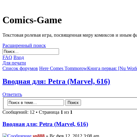
Comics-Game
Текстовая ролевая игра, посвященная миру комиксов и иным 
Расширенный поиск
FAQ
Вход
Для печати
Список форумов
Here Comes Tommorow
Книга первая: [Nu Wor
Вводная для: Petra (Marvel, 616)
Ответить
Сообщений: 12 • Страница
1
из
1
Вводная для: Petra (Marvel, 616)
sp888
» Вс фев 12, 2012 3:08 am