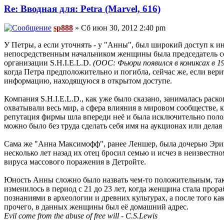
Re: Вводная для: Petra (Marvel, 616)
sp888
» Сб июн 30, 2012 2:40 pm
У Петры, а если уточнять - у "Анны", был широкий доступ к ин
непосредственным начальником женщины была председатель сов
организации S.H.I.E.L.D.
(ООС: Фьюри появился в комиксах в 19
когда Петра предположительно и погибла, сейчас же, если вери
информацию, находящуюся в открытом доступе.
Компания S.H.I.E.L.D., как уже было сказано, занималась рас
охватывали весь мир, а сфера влияния в мировом сообществе, к
репутация фирмы шла впереди неё и была исключительно полож
можно было без труда сделать себя имя на аукционах или дела
Сама же "Анна Максимофф", ранее Леншер, была дочерью Эрика
несколько лет назад их отец бросил семью и исчез в неизвест
вируса массового поражения в Детройте.
Юность Анны сложно было назвать чем-то положительным, так к
изменилось в период с 21 до 23 лет, когда женщина стала пр
познаниями в археологии и древних культурах, а после того ка
прочего, в данных женщины был её домашний адрес.
Evil come from the abuse of free will - C.S.Lewis