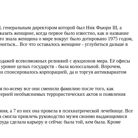
ed, генеральным директором которой был Ник Фьюри III, а
азать женщине, когда первое было известно, как и название
 что знала женщина о мире вокруг было дотировано 1975 годом,
иться... Все что оставалось женщине - углубиться дальше в
продажей всевозможных реликвий с аукционов мира. Её офисы
 уровне целых государств - была колоссальной. Впрочем,
и спонсировалось корпорацией, да и торгуя антиквариатом
я по-всему все они сменили фамилию после того, как
 серией необъяснимых террористических актов и появления
ия, а 7 из них она провела в психиатрической лечебнице. Все
она смогла привлечь руководство музея своими выдающимися
руда сделала карьеру и сейчас была той, кем была. Кроме