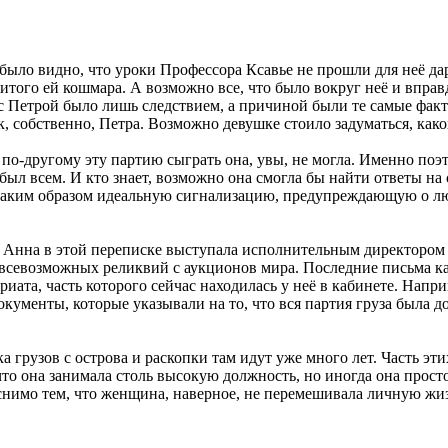
 было видно, что уроки Профессора Ксавье не прошли для неё да
итого ей кошмара. А возможно все, что было вокруг неё и впра
 с Петрой было лишь следствием, а причиной были те самые фак
ак, собственно, Петра. Возможно девушке стоило задуматься, как
 по-другому эту партию сыграть она, увы, не могла. Именно поэ
 был всем. И кто знает, возможно она смогла бы найти ответы на 
я таким образом идеальную сигнализацию, предупреждающую о лю
о Анна в этой переписке выступала исполнительным директоро
всевозможных реликвий с аукционов мира. Последние письма ка
та, часть которого сейчас находилась у неё в кабинете. Наприме
окументы, которые указывали на то, что вся партия груза была 
ка грузов с острова и раскопки там идут уже много лет. Часть эти
что она занимала столь высокую должность, но иногда она прост
яснимо тем, что женщина, наверное, не перемешивала личную жиз