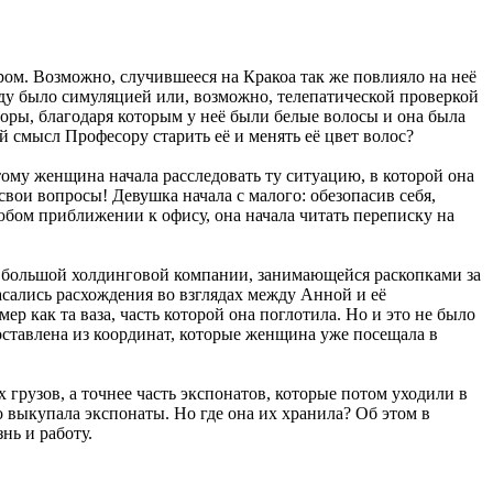
ром. Возможно, случившееся на Кракоа так же повлияло на неё
вду было симуляцией или, возможно, телепатической проверкой
торы, благодаря которым у неё были белые волосы и она была
ой смысл Професору старить её и менять её цвет волос?
тому женщина начала расследовать ту ситуацию, в которой она
свои вопросы! Девушка начала с малого: обезопасив себя,
бом приближении к офису, она начала читать переписку на
м большой холдинговой компании, занимающейся раскопками за
сались расхождения во взглядах между Анной и её
р как та ваза, часть которой она поглотила. Но и это не было
доставлена из координат, которые женщина уже посещала в
х грузов, а точнее часть экспонатов, которые потом уходили в
о выкупала экспонаты. Но где она их хранила? Об этом в
нь и работу.