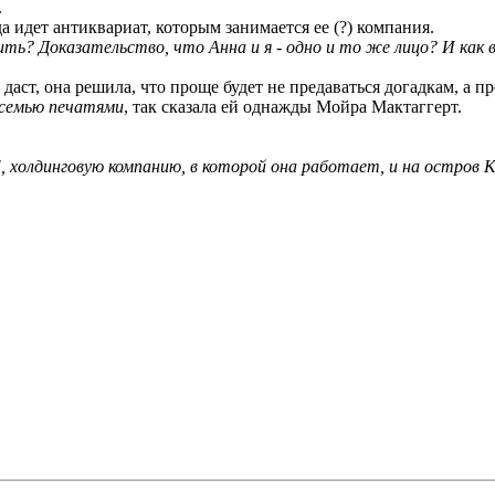
.
а идет антиквариат, которым занимается ее (?) компания.
ь? Доказательство, что Анна и я - одно и то же лицо? И как 
даст, она решила, что проще будет не предаваться догадкам, а п
а семью печатями
, так сказала ей однажды Мойра Мактаггерт.
 холдинговую компанию, в которой она работает, и на остров К