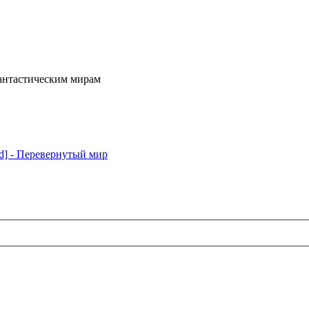
фантастическим мирам
ld] - Перевернутый мир