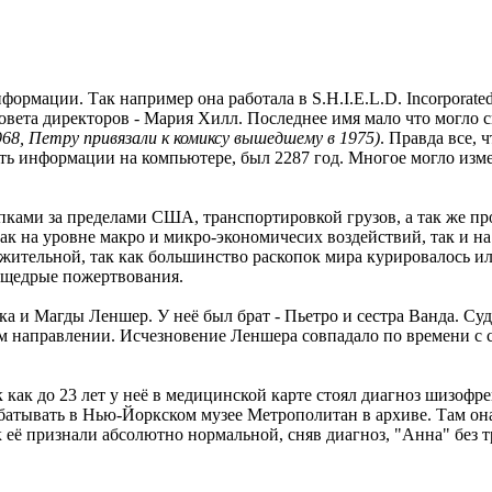
формации. Так например она работала в S.H.I.E.L.D. Incorporat
ета директоров - Мария Хилл. Последнее имя мало что могло ск
68, Петру привязали к комиксу вышедшему в 1975)
. Правда все,
ть информации на компьютере, был 2287 год. Многое могло измен
копками за пределами США, транспортировкой грузов, а так же 
ак на уровне макро и микро-экономичесих воздействий, так и на
ительной, так как большинство раскопок мира курировалось ил
я щедрые пожертвования.
 и Магды Леншер. У неё был брат - Пьетро и сестра Ванда. Суд
ном направлении. Исчезновение Леншера совпадало по времени с
ак до 23 лет у неё в медицинской карте стоял диагноз шизофрен
орабатывать в Нью-Йоркском музее Метрополитан в архиве. Там 
к её признали абсолютно нормальной, сняв диагноз, "Анна" без т