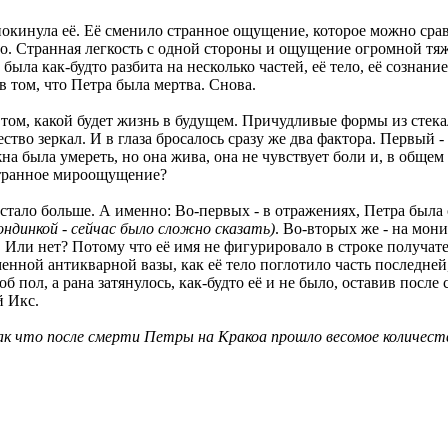
 покинула её. Её сменило странное ощущение, которое можно сра
. Странная легкость с одной стороны и ощущение огромной тяжес
ыла как-будто разбита на несколько частей, её тело, её сознание,
 том, что Петра была мертва. Снова.
о том, какой будет жизнь в будущем. Причудливые формы из стек
тво зеркал. И в глаза бросалось сразу же два фактора. Первый -
а была умереть, но она жива, она не чувствует боли и, в общем и
странное мироощущение?
 стало больше. А именно: Во-первых - в отражениях, Петра была 
ндинкой - сейчас было сложно сказать)
. Во-вторых же - на мо
 Или нет? Потому что её имя не фигурировало в строке получат
менной антикварной вазы, как её тело поглотило часть последне
б пол, а рана затянулось, как-будто её и не было, оставив после
й Икс.
ак что после смерти Петры на Кракоа прошло весомое количест