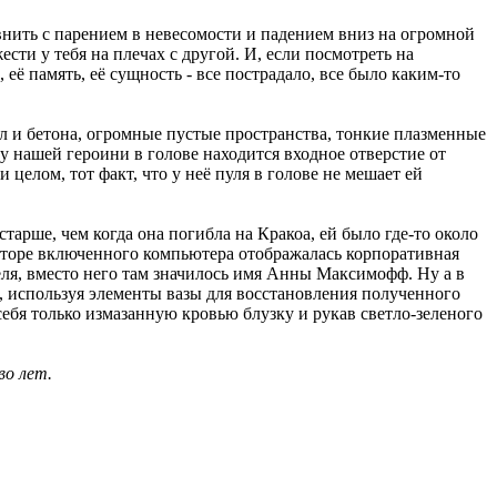
внить с парением в невесомости и падением вниз на огромной
ти у тебя на плечах с другой. И, если посмотреть на
 её память, её сущность - все пострадало, все было каким-то
ал и бетона, огромные пустые пространства, тонкие плазменные
 у нашей героини в голове находится входное отверстие от
 целом, тот факт, что у неё пуля в голове не мешает ей
старше, чем когда она погибла на Кракоа, ей было где-то около
ниторе включенного компьютера отображалась корпоративная
еля, вместо него там значилось имя Анны Максимофф. Ну а в
й, используя элементы вазы для восстановления полученного
 себя только измазанную кровью блузку и рукав светло-зеленого
во лет.