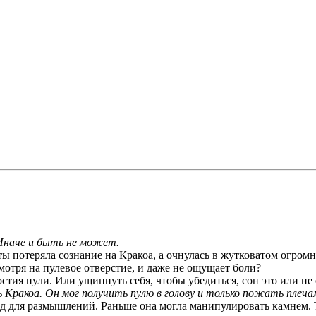
Иначе и быть не может.
о ты потеряла сознание на Кракоа, а очнулась в жутковатом огр
мотря на пулевое отверстие, и даже не ощущает боли?
тия пули. Или ущипнуть себя, чтобы убедиться, сон это или не 
Кракоа. Он мог получить пулю в голову и только пожать плечам
д для размышлений. Раньше она могла манипулировать камнем. Т