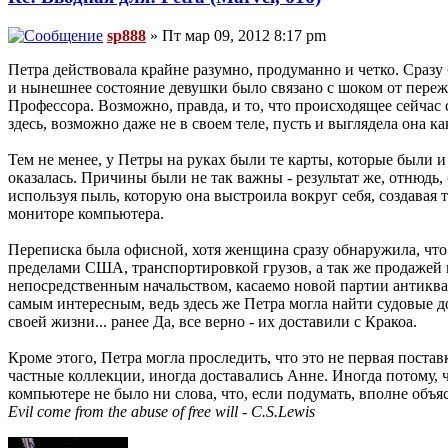
sp888
» Пт мар 09, 2012 8:17 pm
Петра действовала крайне разумно, продуманно и четко. Сразу
и нынешнее состояние девушки было связано с шоком от переж
Профессора. Возможно, правда, и то, что происходящее сейчас
здесь, возможно даже не в своем теле, пусть и выглядела она к
Тем не менее, у Петры на руках были те карты, которые были и
оказалась. Причины были не так важны - результат же, отнюдь,
используя пыль, которую она выстроила вокруг себя, создава
мониторе компьютера.
Переписка была офисной, хотя женщина сразу обнаружила, чт
пределами США, транспортировкой грузов, а так же продажей 
непосредственным начальством, касаемо новой партии антиквариа
самым интересным, ведь здесь же Петра могла найти судовые д
своей жизни... ранее Да, все верно - их доставили с Кракоа.
Кроме этого, Петра могла проследить, что это не первая постав
частные коллекции, иногда доставались Анне. Иногда потому, 
компьютере не было ни слова, что, если подумать, вполне объ
Evil come from the abuse of free will - C.S.Lewis