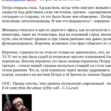
Петра открыла глаза. Адская боль, когда тебя сжигают живьем
скорости под действием силы тяготения, причем - одновременно
ситуацию со стороны, то это было более чем объяснимо - Петра б
неполным, неполноценным. В чем это выражалось? - наверное в
Женщина очнулась в кресле дорогого офиса, как из каталогов 
мониторы, такие же телевизоры, вид на огромный город, множес
пули, она истекает кровью и при таком ранении она давно должн
функционировать. Впрочем, возможно этот факт объяснит её 
Впрочем, странности на этом не только не закончились, нет, их
33-35 лет и она была седой
(а возможно просто платиновой бло
переписка. Вполне вероятно это была личная переписка Петры.
третьих - стоило нашей героине коснуться стоящей на столе ка
телом ранения. Что ж, пуля покинула череп звонко ударившись о
платья, похожего на костюм Петры в её бытность членом Люде
ООС: Прошу учесть, что уровень технологий современный - т
Evil come from the abuse of free will - C.S.Lewis