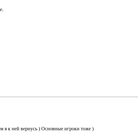
е.
ом я к ней вернусь ) Основные игроки тоже )