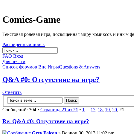
Comics-Game
Текстовая ролевая игра, посвященная миру комиксов и иным 
Расширенный поиск
FAQ
Вход
Для печати
Список форумов
Вне Игры
Questions & Answers
Q&A #0: Отсутствие на игре?
Ответить
Сообщений: 304 •
Страница
21
из
21
•
1
...
17
,
18
,
19
,
20
,
21
Re: Q&A #0: Отсутствие на игре?
Grey Falcon
» Вс июн 30, 2013 11:02 pm