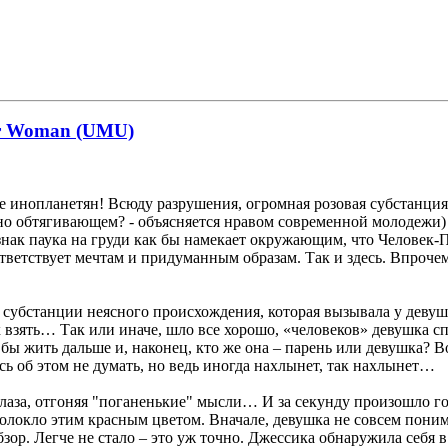
der Woman (UMU)
е инопланетян! Всюду разрушения, огромная розовая субстанция
нно обтягивающем? - объясняется нравом современной молодежи)
знак паука на груди как бы намекает окружающим, что Человек-П
ответствует мечтам и придуманным образам. Так и здесь. Впрочем
кой субстанции неясного происхождения, которая вызывала у де
 взять… Так или иначе, шло все хорошо, «человеков» девушка сп
бы жить дальше и, наконец, кто же она – парень или девушка? 
ь об этом не думать, но ведь иногда нахлынет, так нахлынет…
лаза, отгоняя "поганенькие" мысли… И за секунду произошло го
аволокло этим красным цветом. Вначале, девушка не совсем поним
зор. Легче не стало – это уж точно. Джессика обнаружила себя 