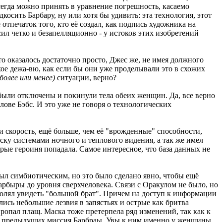
всегда можно принять в уравнение погрешность, касаемо
косить Барбару, ну или хотя бы удивить: эта технология, этот
 отпечаток того, кто её создал, как подпись художника на
сил четко и безапелляционно - у истоков этих изобретений
о оказалось достаточно просто, Джес же, не имея должного
кое дежа-вю, как если бы они уже проделывали это в схожих
более или менее)
ситуации, верно?
были отключены и покинули тела обеих женщин. Да, все верно
лове Бэбс. И это уже не говоря о технологических
и скорость, ещё больше, чем её "врожденные" способности,
ску системами ночного и теплового видения, а так же имел
ые героиня попадала. Самое интересное, что база данных не
ыл симбиотическим, но это было сделано явно, чтобы ещё
арбыры до уровня сверхчеловека. Связи с Оракулом не было, но
зволял увидеть "большой брат". Причем на доступ к информации
ись небольшие лезвия в запястьях и острые как бритва
пропал плащ. Маска тоже претерпела ряд изменений, так как к
 о предыдущих миссия Барбраы. Увы к ним именно у женщины