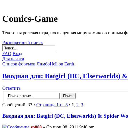
Comics-Game
Текстовая ролевая игра, посвященная миру комиксов и иным 
Расширенный поиск
FAQ
Вход
Для печати
Список форумов
Лимбо
Hell on Earth
Вводная для: Batgirl (DC, Elserworlds)
Ответить
Сообщений: 33 •
Страница
1
из
3
•
1
,
2
,
3
Вводная для: Batgirl (DC, Elserworlds) & Spider
sp888
» Ср июн 08, 2011 9:48 pm