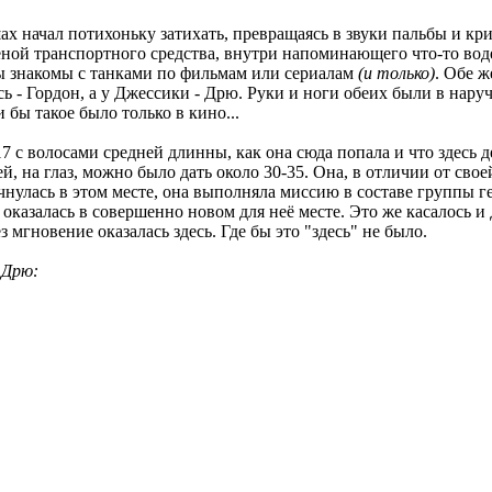
ушах начал потихоньку затихать, превращаясь в звуки пальбы и 
еной транспортного средства, внутри напоминающего что-то воде
вы знакомы с танками по фильмам или сериалам
(и только)
. Обе 
 - Гордон, а у Джессики - Дрю. Руки и ноги обеих были в наруч
бы такое было только в кино...
с волосами средней длинны, как она сюда попала и что здесь де
ей, на глаз, можно было дать около 30-35. Она, в отличии от св
чнулась в этом месте, она выполняла миссию в составе группы 
и оказалась в совершенно новом для неё месте. Это же касалось и
мгновение оказалась здесь. Где бы это "здесь" не было.
 Дрю: