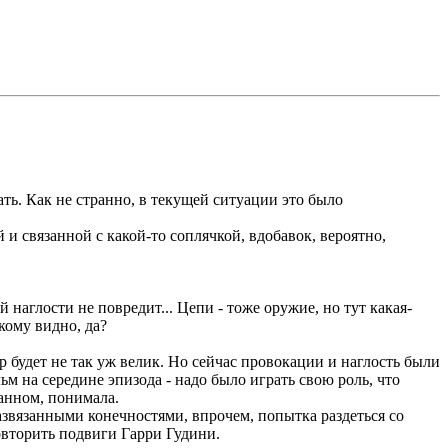
ать. Как не странно, в текущей ситуации это было
 и связанной с какой-то соплячкой, вдобавок, вероятно,
 наглости не повредит... Цепи - тоже оружие, но тут какая-
кому видно, да?
 будет не так уж велик. Но сейчас провокации и наглость были
м на середине эпизода - надо было играть свою роль, что
анном, понимала.
азвязанными конечностями, впрочем, попытка раздеться со
овторить подвиги Гарри Гудини.