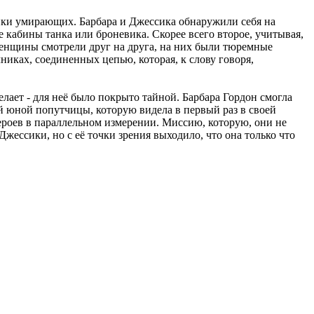
крики умирающих. Барбара и Джессика обнаружили себя на
 кабины танка или броневика. Скорее всего второе, учитывая,
женщины смотрели друг на друга, на них были тюремные
никах, соединенных цепью, которая, к слову говоря,
лает - для неё было покрыто тайной. Барбара Гордон смогла
оей юной попутчицы, которую видела в первый раз в своей
героев в параллельном измерении. Миссию, которую, они не
 Джессики, но с её точки зрения выходило, что она только что