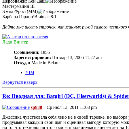
Персонажи:
Кей Даш
Мастермайнд III
Эмма Фрост(MM)
Барбара Гордон\Brainiac 8.1
Дайте мне шесть строчек, написанных рукой самого честного че
Леди Винтер
Сообщений:
1855
Зарегистрирован:
Пн мар 13, 2006 11:27 am
Откуда:
Made in Belarus
YIM
Вернуться наверх
Re: Вводная для: Batgirl (DC, Elserworlds) & Spi
sp888
» Ср июл 13, 2011 11:03 pm
Джессика чувствовала себя явно не в своей тарелке, но выбора 
продумывая каждый свой шаг и оценивая выгоду, которую може
на то, что технология этого мира продвинулась вперед лет на 