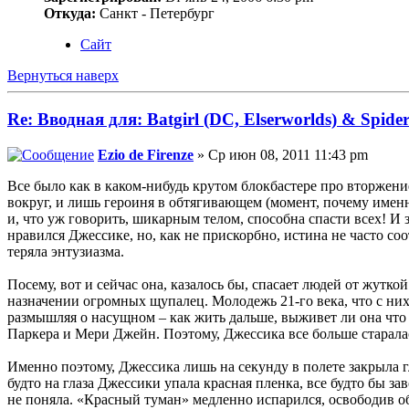
Откуда:
Санкт - Петербург
Сайт
Вернуться наверх
Re: Вводная для: Batgirl (DC, Elserworlds) & Spi
Ezio de Firenze
» Ср июн 08, 2011 11:43 pm
Все было как в каком-нибудь крутом блокбастере про вторжени
вокруг, и лишь героиня в обтягивающем (момент, почему име
и, что уж говорить, шикарным телом, способна спасти всех! И 
нравился Джессике, но, как не прискорбно, истина не часто со
теряла энтузиазма.
Посему, вот и сейчас она, казалось бы, спасает людей от жут
назначении огромных щупалец. Молодежь 21-го века, что с них
размышляя о насущном – как жить дальше, выживет ли она что 
Паркера и Мери Джейн. Поэтому, Джессика все больше старалас
Именно поэтому, Джессика лишь на секунду в полете закрыла г
будто на глаза Джессики упала красная пленка, все будто бы з
не поняла. «Красный туман» медленно испарился, освободив об