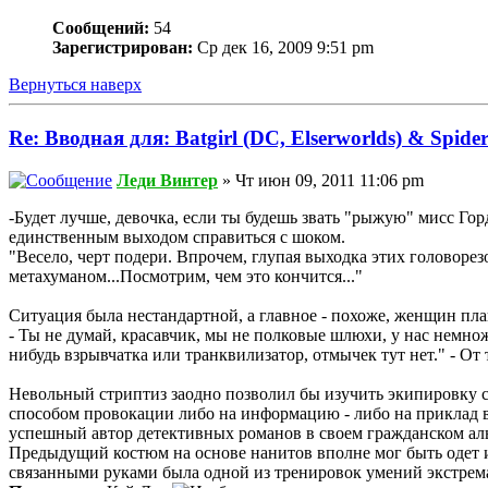
Сообщений:
54
Зарегистрирован:
Ср дек 16, 2009 9:51 pm
Вернуться наверх
Re: Вводная для: Batgirl (DC, Elserworlds) & Spi
Леди Винтер
» Чт июн 09, 2011 11:06 pm
-Будет лучше, девочка, если ты будешь звать "рыжую" мисс Гор
единственным выходом справиться с шоком.
"Весело, черт подери. Впрочем, глупая выходка этих головорезо
метахуманом...Посмотрим, чем это кончится..."
Ситуация была нестандартной, а главное - похоже, женщин пла
- Ты не думай, красавчик, мы не полковые шлюхи, у нас немножк
нибудь взрывчатка или транквилизатор, отмычек тут нет." - От 
Невольный стриптиз заодно позволил бы изучить экипировку со
способом провокации либо на информацию - либо на приклад в м
успешный автор детективных романов в своем гражданском аль
Предыдущий костюм на основе нанитов вполне мог быть одет и 
связанными руками была одной из тренировок умений экстремал