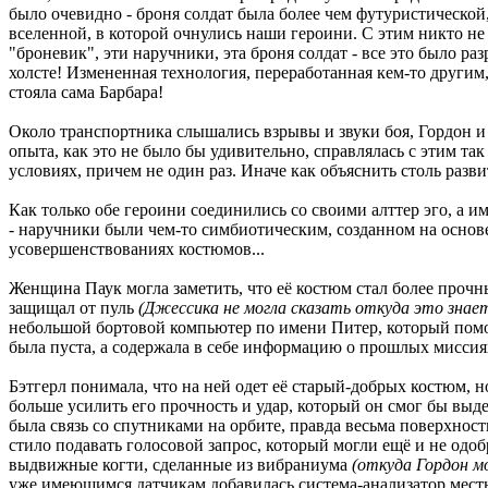
было очевидно - броня солдат была более чем футуристической
вселенной, в которой очнулись наши героини. С этим никто не б
"броневик", эти наручники, эта броня солдат - все это было раз
холсте! Измененная технология, переработанная кем-то другим,
стояла сама Барбара!
Около транспортника слышались взрывы и звуки боя, Гордон и
опыта, как это не было бы удивительно, справлялась с этим т
условиях, причем не один раз. Иначе как объяснить столь ра
Как только обе героини соединились со своими алттер эго, а
- наручники были чем-то симбиотическим, созданном на основе 
усовершенствованиях костюмов...
Женщина Паук могла заметить, что её костюм стал более прочн
защищал от пуль
(Джессика не могла сказать откуда это знает
небольшой бортовой компьютер по имени Питер, который помог
была пуста, а содержала в себе информацию о прошлых миссия
Бэтгерл понимала, что на ней одет её старый-добрых костюм,
больше усилить его прочность и удар, который он смог бы выд
была связь со спутниками на орбите, правда весьма поверхност
стило подавать голосовой запрос, который могли ещё и не одо
выдвижные когти, сделанные из вибраниума
(откуда Гордон м
уже имеющимся датчикам добавилась система-анализатор мест