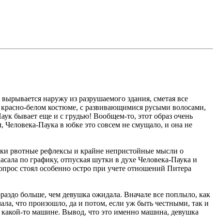
 вырывается наружу из разрушаемого здания, сметая все
 красно-белом костюме, с развивающимися русыми волосами,
аук бывает еще и с грудью! Вообщем-то, этот образ очень
, Человека-Паука в юбке это совсем не смущало, и она не
вушки рвотные рефлексы и крайне непристойные мысли о
асала по графику, отпуская шутки в духе Человека-Паука и
Вопрос стоял особенно остро при учете отношений Питера
раздо больше, чем девушка ожидала. Вначале все поплыло, как
ала, что произошло, да и потом, если уж быть честными, так и
в какой-то машине. Вывод, что это именно машина, девушка