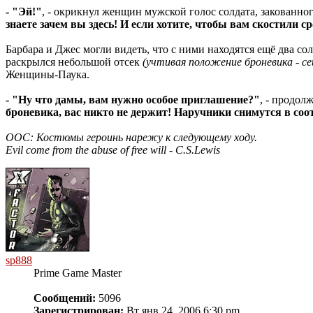
- "Эй!"
, - окрикнул женщин мужской голос солдата, закованн
знаете зачем вы здесь! И если хотите, чтобы вам скостили 
Барбара и Джес могли видеть, что с ними находятся ещё два со
раскрылся небольшой отсек
(учтивая положение броневика - се
Женщины-Паука.
- "Ну что дамы, вам нужно особое приглашение?"
, - продолж
броневика, вас никто не держит! Наручники снимутся в соо
ООС: Костюмы героинь нарежу к следующему ходу.
Evil come from the abuse of free will - C.S.Lewis
sp888
Prime Game Master
Сообщений:
5096
Зарегистрирован:
Вт янв 24, 2006 6:30 pm