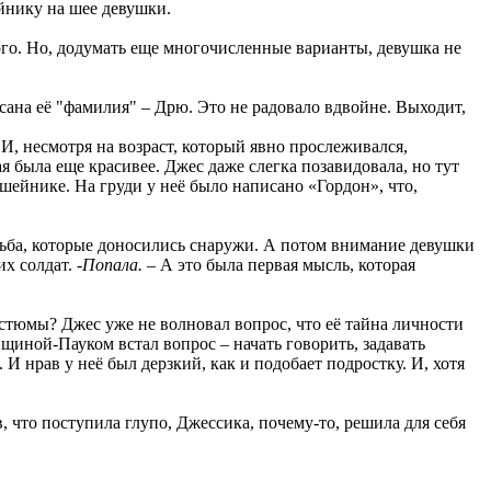
ейнику на шее девушки.
ого. Но, додумать еще многочисленные варианты, девушка не
сана её "фамилия" – Дрю. Это не радовало вдвойне. Выходит,
 И, несмотря на возраст, который явно прослеживался,
ая была еще красивее. Джес даже слегка позавидовала, но тут
ошейнике. На груди у неё было написано «Гордон», что,
льба, которые доносились снаружи. А потом внимание девушки
их солдат.
-Попала.
– А это была первая мысль, которая
стюмы? Джес уже не волновал вопрос, что её тайна личности
нщиной-Пауком встал вопрос – начать говорить, задавать
 нрав у неё был дерзкий, как и подобает подростку. И, хотя
, что поступила глупо, Джессика, почему-то, решила для себя