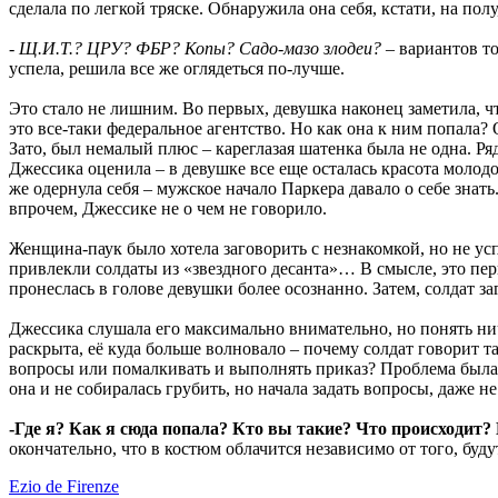
сделала по легкой тряске. Обнаружила она себя, кстати, на по
- Щ.И.Т.? ЦРУ? ФБР? Копы? Садо-мазо злодеи?
– вариантов то
успела, решила все же оглядеться по-лучше.
Это стало не лишним. Во первых, девушка наконец заметила, ч
это все-таки федеральное агентство. Но как она к ним попала?
Зато, был немалый плюс – кареглазая шатенка была не одна. Ря
Джессика оценила – в девушке все еще осталась красота молодос
же одернула себя – мужское начало Паркера давало о себе знат
впрочем, Джессике не о чем не говорило.
Женщина-паук было хотела заговорить с незнакомкой, но не у
привлекли солдаты из «звездного десанта»… В смысле, это пер
пронеслась в голове девушки более осознанно. Затем, солдат за
Джессика слушала его максимально внимательно, но понять нич
раскрыта, её куда больше волновало – почему солдат говорит т
вопросы или помалкивать и выполнять приказ? Проблема была в
она и не собиралась грубить, но начала задать вопросы, даже не
-Где я? Как я сюда попала? Кто вы такие? Что происходит?
окончательно, что в костюм облачится независимо от того, буду
Ezio de Firenze