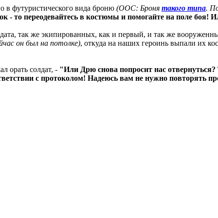
ого в футуристического вида броню
(ООС: Броня
такого типа
. П
срок - то переодевайтесь в костюмы и помогайте на поле боя! 
лдата, так же экипированных, как и первый, и так же вооруженн
йчас он был на потолке)
, откуда на наших героинь выпали их к
ал орать солдат, -
"Или Дрю снова попросит нас отвернуться? Т
тветствии с протоколом! Надеюсь вам не нужно повторять пр