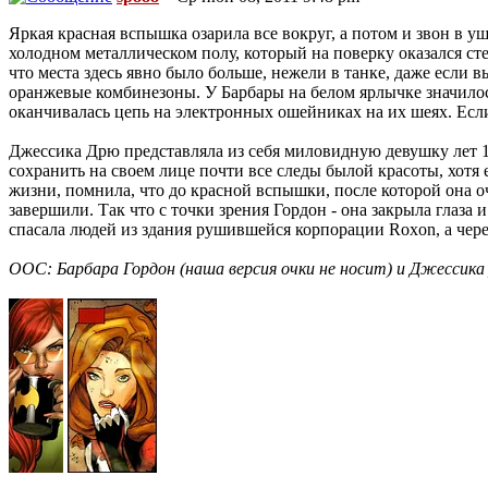
Яркая красная вспышка озарила все вокруг, а потом и звон в 
холодном металлическом полу, который на поверку оказался ст
что места здесь явно было больше, нежели в танке, даже если 
оранжевые комбинезоны. У Барбары на белом ярлычке значилось
оканчивалась цепь на электронных ошейниках на их шеях. Если 
Джессика Дрю представляла из себя миловидную девушку лет 17 
сохранить на своем лице почти все следы былой красоты, хотя 
жизни, помнила, что до красной вспышки, после которой она о
завершили. Так что с точки зрения Гордон - она закрыла глаза 
спасала людей из здания рушившейся корпорации Roxon, а через 
ООС: Барбара Гордон (наша версия очки не носит) и Джессика