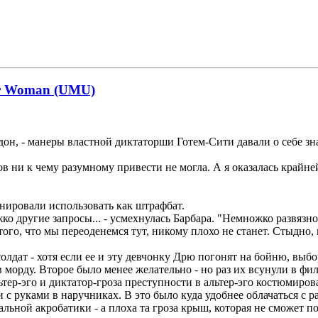
der Woman (UMU)
дон, - манеры властной диктаторши Готем-Сити давали о себе зн
в ни к чему разумному привести не могла. А я оказалась крайней
нировали использовать как штрафбат.
о другие запросы... - усмехнулась Барбара. "Немножко развязной
того, что мы переоденемся тут, никому плохо не станет. Стыдно, 
лдат - хотя если ее и эту девчонку Дрю погонят на бойню, выбор
орду. Второе было менее желательно - но раз их всунули в филь
тер-эго и диктатор-гроза преступности в альтер-эго костюмиров
с руками в наручниках. В это было куда удобнее облачаться с р
ьной акробатики - а плоха та гроза крыш, которая не сможет п