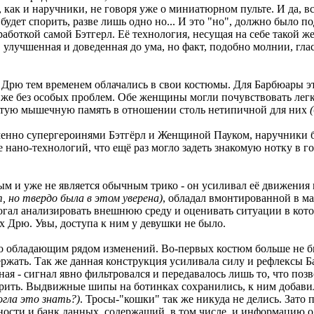
, как и наручники, не говоря уже о миниатюрном пульте. И да, 
удет спорить, разве лишь одно но... И это "но", должно было под
работкой самой Бэтгерл. Её технология, несущая на себе такой же
 улучшенная и доведенная до ума, но факт, подобно молнии, гла
 Дрю тем временем облачались в свои костюмы. Для Барбюары эт
ак же без особых проблем. Обе женщины могли почувствовать лег
звитую мышечную память в отношении столь нетипичной для них
(
 именно супергероинями Бэтгёрл и Женщиной Пауком, наручники 
нано-технологий, что ещё раз могло задеть знакомую нотку в го
ым и уже не является обычным трико - он усиливал её движения 
, но твердо была в этом уверена)
, обладал вмонтированной в ма
ал анализировать внешнюю среду и оценивать ситуации в котор
х Дрю. Увы, доступа к ним у девушки не было.
 но обладающим рядом изменений. Во-первых костюм больше не б
ержать. Так же данная конструкция усиливала силу и рефлексы Б
ная - сигнал явно фильтровался и передавалось лишь то, что по
брить. Выдвижные шипы на ботинках сохранились, к ним добавил
огла это знать?)
. Тросы-"кошки" так же никуда не делись. Зато 
ности и банк данных, содержащий, в том числе, и информацию