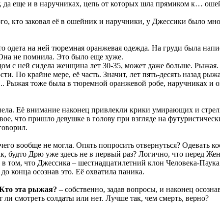
лу, да еще и в наручниках, цепь от которых шла прямиком к… ош
го, кто заковал её в ошейник и наручники, у Джессики было мн
то одета на ней тюремная оранжевая одежда. На груди была напи
 Она не помнила. Это было еще хуже.
дом с ней сидела женщина лет 30-35, может даже больше. Рыжая.
ти. По крайне мере, её часть. Значит, лет пять-десять назад рыж
ь... Рыжая тоже была в тюремной оранжевой робе, наручниках и 
спела. Её внимание наконец привлекли крики умирающих и стре
вое, что пришло девушке в голову при взгляде на футуристическ
говорил.
его вообще не могла. Опять попросить отвернуться? Одевать ко
ак, будто Дрю уже здесь не в первый раз? Логично, что перед Же
 том, что Джессика – шестнадцатилетний клон Человека-Паука. И
 до конца осознав это. Её охватила паника.
 Кто эта рыжая?
– собственно, задав вопросы, и наконец осознав
т ли смотреть солдаты или нет. Лучше так, чем смерть, верно?