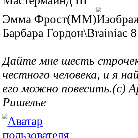
Мастермайнд III
Эмма Фрост(MM)
Барбара Гордон\Brainiac 8
Дайте мне шесть строчек
честного человека, и я на
его можно повесить.(c) А
Ришелье