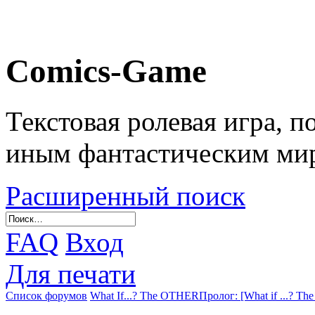
Comics-Game
Текстовая ролевая игра, 
иным фантастическим ми
Расширенный поиск
FAQ
Вход
Для печати
Список форумов
What If...? The OTHER
Пролог: [What if ...? The