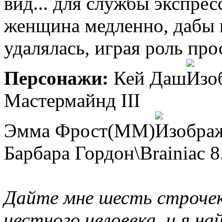
вид... для службы экспрес
женщина медленно, дабы 
удалялась, играя роль пр
Персонажи:
Кей Даш
Мастермайнд III
Эмма Фрост(MM)
Барбара Гордон\Brainiac 8
Дайте мне шесть строчек
честного человека, и я на