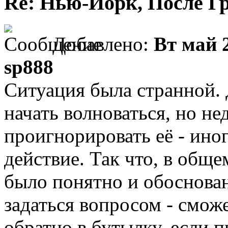
Re: Нью-Йорк, После Г
Добавлено:
Вт май 2
sp888
Ситуация была странной. 
начать волноваться, но не
проигнорировать её - иног
действие. Так что, в обще
было понятно и обоснован
задаться вопросом - смож
обратно в бутылку, если 