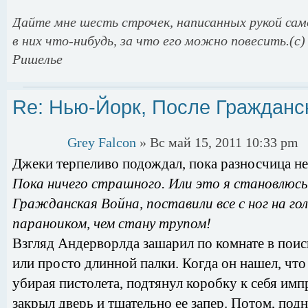
Дайте мне шесть строчек, написанных рукой само
в них что-нибудь, за что его можно повесить.(c)
Ришелье
Re: Нью-Йорк, После Гражданс
Grey Falcon
» Вс май 15, 2011 10:33 pm
Джеки терпеливо подождал, пока разносчица не
Пока ничего страшного. Или это я становлюс
Гражданская Война, поставили все с ног на гол
параноиком, чем стану трупом!
Взгляд Андерворлда зашарил по комнате в поис
или просто длинной палки. Когда он нашел, что 
убирая пистолета, подтянул коробку к себя им
закрыл дверь и тщательно ее запер. Потом, под