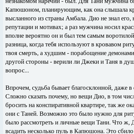
незнакомом наречии - был. Для Тани мужчина б
Капюшоном, планирующим, как она слышала кра
высланного из страны Амбала. Дио не знал его, 
репутации и мотивах; а раз мужчина носил кра
вполне вероятно он и был тем самым воротилой
разница, когда тебя используют в кровавом рит
твоя смерть, а худшим - порабощение демонам
другой стороны - верили ли Джеки и Таня в ду
вопрос...
Впрочем, судьба бывает благосклонной, даже в
Сложно сказать почему, но вещи Дио, в том чис
бросить на конспиративной квартире, так же ока
они с Таней. Возможно это было нужно для риту
было рассмотреть и личные вещи Тани. Что ж, 
всадить несколько пуль в Капюшона. Это сбило