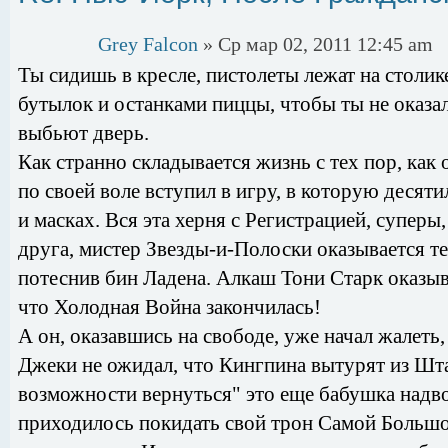
Grey Falcon
» Ср мар 02, 2011 12:45 am
Ты сидишь в кресле, пистолеты лежат на столик
бутылок и останками пиццы, чтобы ты не оказа
выбьют дверь.
Как странно складывается жизнь с тех пор, как 
по своей воле вступил в игру, в которую десят
и масках. Вся эта херня с Регистрацией, супер
друга, мистер Звезды-и-Полоски оказывается т
потеснив бин Ладена. Алкаш Тони Старк оказы
что Холодная Война закончилась!
А он, оказавшись на свободе, уже начал жалеть,
Джеки не ожидал, что Кингпина вытурят из Шта
возможности вернуться" это еще бабушка надво
приходилось покидать свой трон Самой Большо