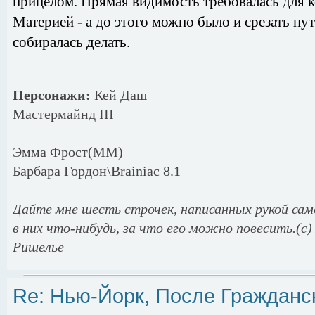
прицелом. Прямая видимость требовалась для 
Материей - а до этого можно было и срезать пу
собиралась делать.
Персонажи:
Кей Даш
Мастермайнд III
Эмма Фрост(MM)
Барбара Гордон\Brainiac 8.1
Дайте мне шесть строчек, написанных рукой само
в них что-нибудь, за что его можно повесить.(c)
Ришелье
Re: Нью-Йорк, После Гражданс