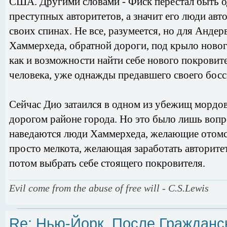
США. Другими словами - Фиск перестал быть о
преступных авторитетов, а значит его люди ав
своих спинах. Не все, разумеется, но для Андер
Хаммерхеда, обратной дороги, под крыло новог
как и возможности найти себе нового покровите
человека, уже однажды предавшего своего босс
Сейчас Дио затаился в одном из убежищ мордов
дорогом районе города. Но это было лишь вопр
наведаются люди Хаммерхеда, желающие отомст
просто мелкота, желающая заработать авторите
потом выбрать себе стоящего покровителя.
Evil come from the abuse of free will - C.S.Lewis
Re: Нью-Йорк, После Гражданс