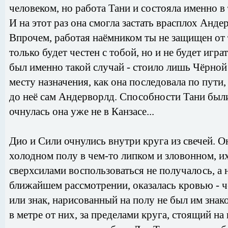
человеком, но работа Тани и состояла именно в 
И на этот раз она смогла застать врасплох Андер
Впрочем, работая наёмником ты не защищен от т
только будет честен с тобой, но и не будет игр
был именно такой случай - стоило лишь Чёрно
месту назначения, как она последовала по пути
до неё сам Андерворлд. Способности Тани был
очнулась она уже не в Канзасе...
Дио и Сили очнулись внутри круга из свечей. О
холодном полу в чем-то липком и зловонном, их
сверхсилами воспользоваться не получалось, а 
ближайшем рассмотрении, оказалась кровью - 
или знак, нарисованный на полу не был им зна
в метре от них, за пределами круга, стоящий на