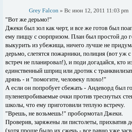
Grey Falcon
» Вс июн 12, 2011 11:03 pm
"Вот же дерьмо!"
Джеки был зол как черт, и все же готов был поа
ему пиццу с сюрпризом. План был простой до г
выкурить из убежища, ничего лучше не придума
дерьмо, слетятся пожарники, полиция (вот уж с
встреч не планировал!), и поди догадайся, кто 
единственный шприц или дротик с транквилиза
дрянь - и "помогите, человеку плохо!"
А если он попробует сбежать - Андеворд был г
пуленепробиваемые очки против треснутых сте
школы, что ему приготовили теплую встречу.
"Врешь, не возьмешь!" пробормотал Джеки.
Проверив, заряжены ли пистолеты, прихватив 
(хотя проще было их сжечь - все равно уже засв