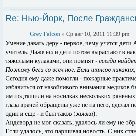
Re: Нью-Йорк, После Гражданс
Grey Falcon
» Ср авг 10, 2011 11:39 pm
Умение давать деру - первое, чему учатся дети
учитель. Даже если дети потом вырастают в на
тяжелыми кулаками, они помнят -
всегда найде
Поэтому беги со всех ног. Если шансов никаких
Сегодня ему даже помогли - пожарные практиче
избавиться от назойливого внимания медиков б
им подтащили на носилках нескольких раненых
глаза врачей обращены уже не на него, сделал 
один и еще - и был таков (
заявка
).
Андеворд не мог сказать, удалось ли ему не обр
Если удалось, это паршивая новость. С них стан